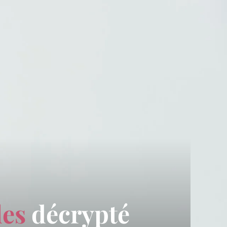
les
décrypté