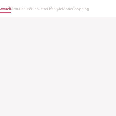
Accueil
Actu
Beauté
Bien-etre
Lifestyle
Mode
Shopping