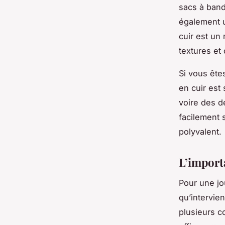
sacs à band
également u
cuir est un
textures et
Si vous ête
en cuir est
voire des d
facilement s
polyvalent.
L’import
Pour une jou
qu’intervie
plusieurs c