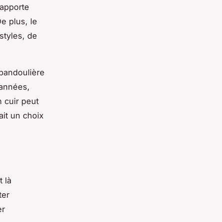
 apporte
e plus, le
styles, de
 bandoulière
 années,
 cuir peut
ait un choix
t là
ter
er