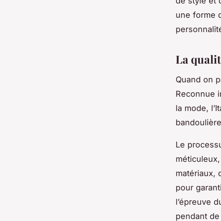
de style et 
une forme d
personnalit
La qualit
Quand on p
Reconnue in
la mode, l’
bandoulièr
Le processu
méticuleux, 
matériaux, 
pour garanti
l’épreuve d
pendant de