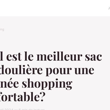
ing
 est le meilleur sac
doulière pour une
rnée shopping
fortable?
vril 2024 — 6 min de lecture