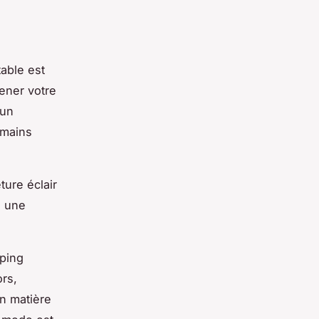
able est
ener votre
’un
 mains
ture éclair
u une
pping
ors,
n matière