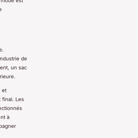
a mode est
e
e.
industrie de
uent, un sac
ieure.
 et
 final. Les
lectionnés
ent à
mpagner