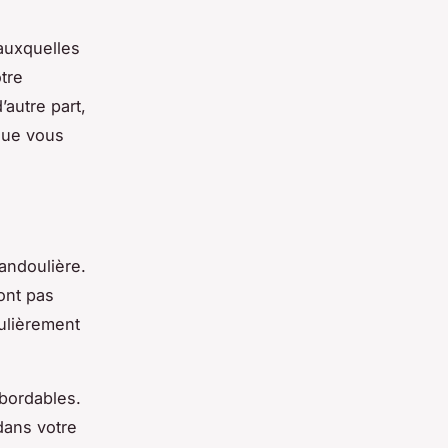
auxquelles
tre
’autre part,
 que vous
andoulière.
ont pas
gulièrement
abordables.
 dans votre