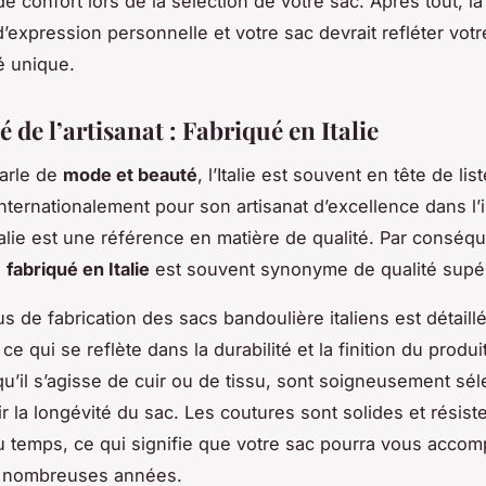
de confort lors de la sélection de votre sac. Apres tout, l
’expression personnelle et votre sac devrait refléter votr
é unique.
é de l’artisanat : Fabriqué en Italie
arle de
mode et beauté
, l’Italie est souvent en tête de list
ternationalement pour son artisanat d’excellence dans l’
Italie est une référence en matière de qualité. Par conséq
e
fabriqué en Italie
est souvent synonyme de qualité supér
s de fabrication des sacs bandoulière italiens est détaillé
ce qui se reflète dans la durabilité et la finition du produit
qu’il s’agisse de cuir ou de tissu, sont soigneusement sé
r la longévité du sac. Les coutures sont solides et résist
u temps, ce qui signifie que votre sac pourra vous acco
 nombreuses années.