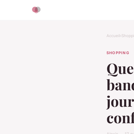
Accueil
›
Shopp
SHOPPING
Quel
ban
jou
con
Alexis — 17 a