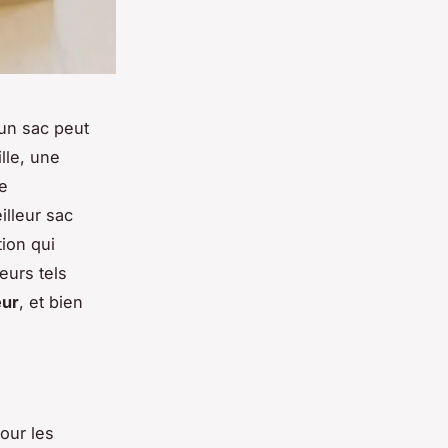
un sac peut
lle, une
e
illeur sac
ion qui
eurs tels
eur
, et bien
pour les