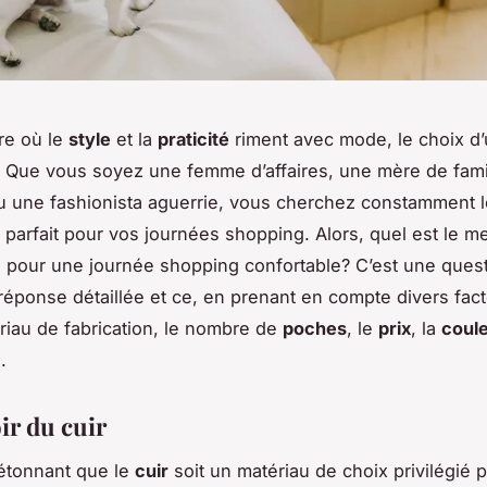
re où le
style
et la
praticité
riment avec mode, le choix d’
l. Que vous soyez une femme d’affaires, une mère de fami
u une fashionista aguerrie, vous cherchez constamment l
arfait pour vos journées shopping. Alors, quel est le me
 pour une journée shopping confortable? C’est une quest
réponse détaillée et ce, en prenant en compte divers fact
riau de fabrication, le nombre de
poches
, le
prix
, la
coul
.
ir du cuir
s étonnant que le
cuir
soit un matériau de choix privilégié 