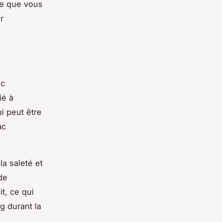
fie que vous
r
ac
ié à
i peut être
ac
la saleté et
de
t, ce qui
g durant la