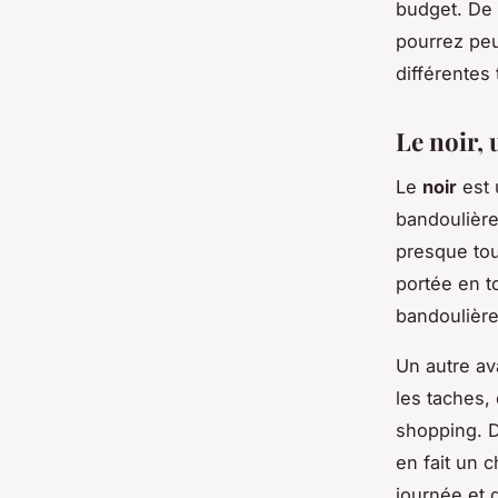
budget. De p
pourrez peu
différentes
Le noir,
Le
noir
est 
bandoulière 
presque tou
portée en t
bandoulière
Un autre av
les taches, 
shopping. D
en fait un 
journée et d