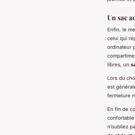
Un sac a
Enfin, le m
celui qui r
ordinateur 
compartimen
libres, un
s
Lors du cho
est général
fermeture m
En fin de c
confortable 
n’oubliez p